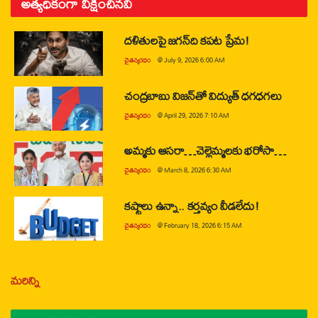
అత్యధికంగా వీక్షించినవి
దళితులపై జగన్‌ది కపట ప్రేమ!
చైతన్యరధం
@
July 9, 2026 6:00 AM
చంద్రబాబు విజన్‌తో విద్యుత్ ధగధగలు
చైతన్యరధం
@
April 29, 2026 7:10 AM
అమ్మకు ఆసరా…చెల్లెమ్మలకు భరోసా…
చైతన్యరధం
@
March 8, 2026 6:30 AM
కష్టాలు ఉన్నా.. కర్తవ్యం వీడలేదు!
చైతన్యరధం
@
February 18, 2026 6:15 AM
మరిన్ని