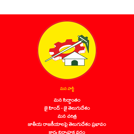
మన పార్టీ
మన సిద్ధాంతం
జై హింద్ - జై తెలుగుదేశం
మన చరిత్ర
జాతీయ రాజకీయాలపై తెలుగుదేశం ప్రభావం
కార్య నిర్వాహక వర్గం