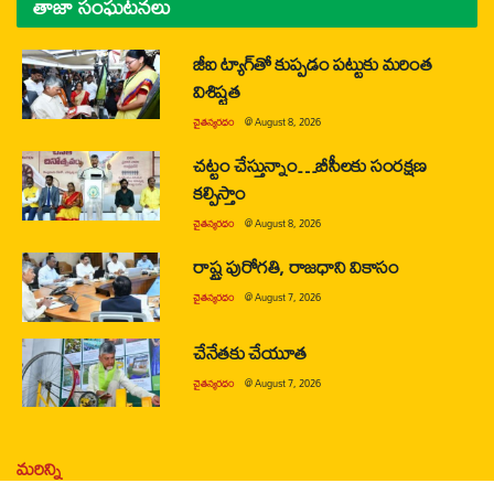
తాజా సంఘటనలు
జీఐ ట్యాగ్‌తో కుప్పడం పట్టుకు మరింత
విశిష్టత
చైతన్యరధం
@
August 8, 2026
చట్టం చేస్తున్నాం…బీసీలకు సంరక్షణ
కల్పిస్తాం
చైతన్యరధం
@
August 8, 2026
రాష్ట్ర పురోగతి, రాజధాని వికాసం
చైతన్యరధం
@
August 7, 2026
చేనేతకు చేయూత
చైతన్యరధం
@
August 7, 2026
మరిన్ని