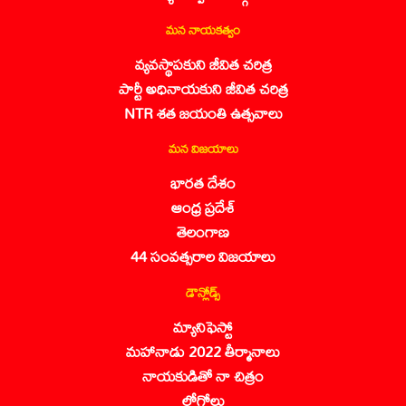
మన నాయకత్వం
వ్యవస్థాపకుని జీవిత చరిత్ర
పార్టీ అధినాయకుని జీవిత చరిత్ర
NTR శత జయంతి ఉత్సవాలు
మన విజయాలు
భారత దేశం
ఆంధ్ర ప్రదేశ్
తెలంగాణ
44 సంవత్సరాల విజయాలు
డౌన్లోడ్స్
మ్యానిఫెస్టో
మహానాడు 2022 తీర్మానాలు
నాయకుడితో నా చిత్రం
లోగోలు