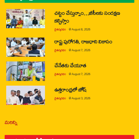
చట్టం చేస్తున్నాం…బీసీలకు సంరక్షణ
కల్పిస్తాం
చైతన్యరధం
@
August 8, 2026
రాష్ట్ర పురోగతి, రాజధాని వికాసం
చైతన్యరధం
@
August 7, 2026
చేనేతకు చేయూత
చైతన్యరధం
@
August 7, 2026
ఉత్తరాంధ్రలో జోష్
చైతన్యరధం
@
August 3, 2026
మరిన్ని