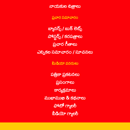
నాయకుల చిత్రాలు
ప్రచార సమాచారం
బ్యానర్స్ / బుక్ లెట్స్
పోస్టర్స్ / కరపత్రాలు
ప్రచార గీతాలు
ఎన్నికల సమాచారం / సూచనలు
మీడియా వనరులు
పత్రికా ప్రకటనలు
ప్రసంగాలు
కార్యక్రమాలు
ముఖాముఖి & కథనాలు
ఫోటో గ్యాలరీ
వీడియో గ్యాలరీ