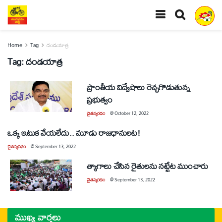
Home
Tag
దండయాత్ర
Tag:
దండయాత్ర
ప్రాంతీయ విద్వేషాలు రెచ్చగొడుతున్న
ప్రభుత్వం
చైతన్యరధం
@
October 12, 2022
ఒక్క ఇటుక వేయలేదు.. మూడు రాజధానులట!
చైతన్యరధం
@
September 13, 2022
త్యాగాలు చేసిన రైతులను నట్టేట ముంచారు
చైతన్యరధం
@
September 13, 2022
ముఖ్య వార్తలు