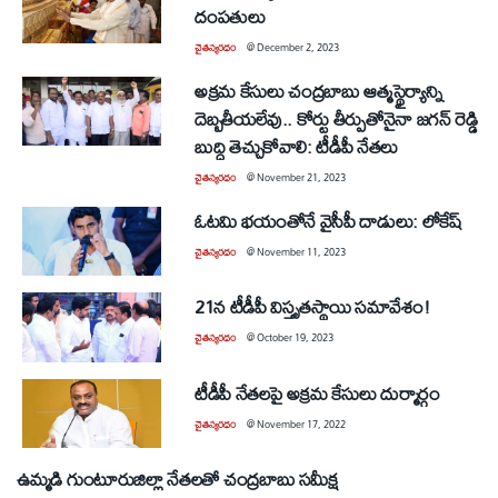
దంపతులు
చైతన్యరధం
@
December 2, 2023
అక్రమ కేసులు చంద్రబాబు ఆత్మస్థైర్యాన్ని
దెబ్బతీయలేవు.. కోర్టు తీర్పుతోనైనా జగన్‌ రెడ్డి
బుద్ది తెచ్చుకోవాలి: టీడీపీ నేతలు
చైతన్యరధం
@
November 21, 2023
ఓటమి భయంతోనే వైసీపీ దాడులు: లోకేష్‌
చైతన్యరధం
@
November 11, 2023
21న టీడీపీ విస్తృతస్థాయి సమావేశం!
చైతన్యరధం
@
October 19, 2023
టీడీపీ నేతలపై అక్రమ కేసులు దుర్మార్గం
చైతన్యరధం
@
November 17, 2022
ఉమ్మడి గుంటూరుజిల్లా నేతలతో చంద్రబాబు సమీక్ష