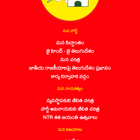
మన పార్టీ
మన సిద్ధాంతం
జై హింద్ - జై తెలుగుదేశం
మన చరిత్ర
జాతీయ రాజకీయాలపై తెలుగుదేశం ప్రభావం
కార్య నిర్వాహక వర్గం
మన నాయకత్వం
వ్యవస్థాపకుని జీవిత చరిత్ర
పార్టీ అధినాయకుని జీవిత చరిత్ర
NTR శత జయంతి ఉత్సవాలు
మన విజయాలు