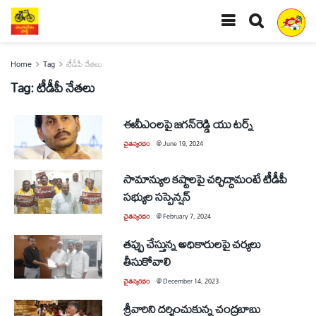
Home
Tag
టీడీపీ నేతలు
Tag:
టీడీపీ నేతలు
ఈవీఎంలపై జగన్‌రెడ్డి యు టర్న్‌
చైతన్యరధం
@
June 19, 2024
సామాన్యుల కష్టాలపై చర్చిద్దామంటే టీడీపీ
సభ్యుల సస్పెన్షన్‌
చైతన్యరధం
@
February 7, 2024
తప్పు చేస్తున్న అధికారులపై చర్యలు
తీసుకోవాలి
చైతన్యరధం
@
December 14, 2023
శ్రీవారిని దర్శించుకున్న చంద్రబాబు