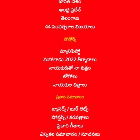
భారత దేశం
ఆంధ్ర ప్రదేశ్
తెలంగాణ
44 సంవత్సరాల విజయాలు
డౌన్లోడ్స్
మ్యానిఫెస్టో
మహానాడు 2022 తీర్మానాలు
నాయకుడితో నా చిత్రం
లోగోలు
నాయకుల చిత్రాలు
ప్రచార సమాచారం
బ్యానర్స్ / బుక్ లెట్స్
పోస్టర్స్ / కరపత్రాలు
ప్రచార గీతాలు
ఎన్నికల సమాచారం / సూచనలు