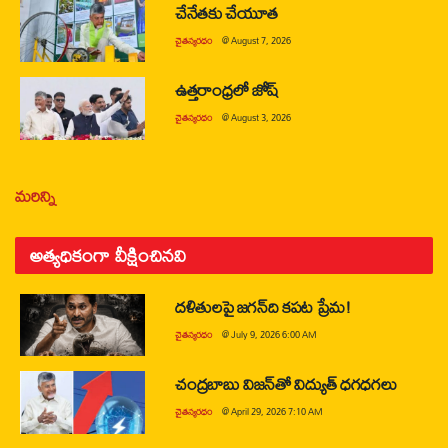
చేనేతకు చేయూత
చైతన్యరధం
@
August 7, 2026
ఉత్తరాంధ్రలో జోష్
చైతన్యరధం
@
August 3, 2026
మరిన్ని
అత్యధికంగా వీక్షించినవి
దళితులపై జగన్‌ది కపట ప్రేమ!
చైతన్యరధం
@
July 9, 2026 6:00 AM
చంద్రబాబు విజన్‌తో విద్యుత్ ధగధగలు
చైతన్యరధం
@
April 29, 2026 7:10 AM