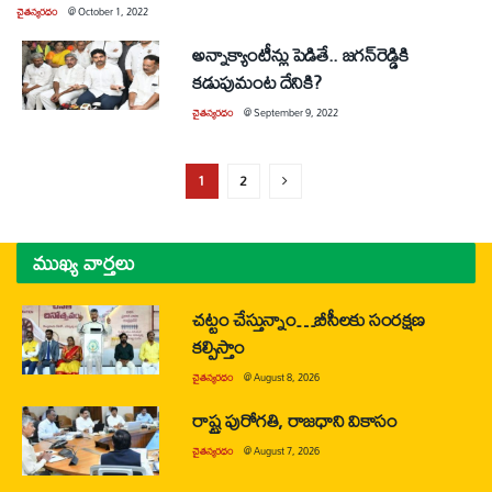
చైతన్యరధం
@
October 1, 2022
అన్నాక్యాంటీన్లు పెడితే.. జగన్‌రెడ్డికి
కడుపుమంట దేనికి?
చైతన్యరధం
@
September 9, 2022
1
2
ముఖ్య వార్తలు
చట్టం చేస్తున్నాం…బీసీలకు సంరక్షణ
కల్పిస్తాం
చైతన్యరధం
@
August 8, 2026
రాష్ట్ర పురోగతి, రాజధాని వికాసం
చైతన్యరధం
@
August 7, 2026