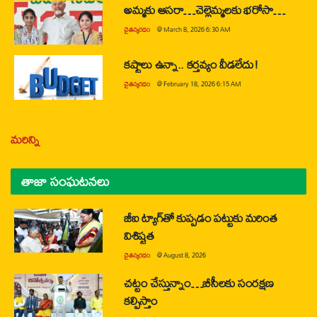
అమ్మకు ఆసరా…చెల్లెమ్మలకు భరోసా…
చైతన్యరధం
@
March 8, 2026 6:30 AM
కష్టాలు ఉన్నా.. కర్తవ్యం వీడలేదు!
చైతన్యరధం
@
February 18, 2026 6:15 AM
మరిన్ని
తాజా సంఘటనలు
జీఐ ట్యాగ్‌తో కుప్పడం పట్టుకు మరింత
విశిష్టత
చైతన్యరధం
@
August 8, 2026
చట్టం చేస్తున్నాం…బీసీలకు సంరక్షణ
కల్పిస్తాం