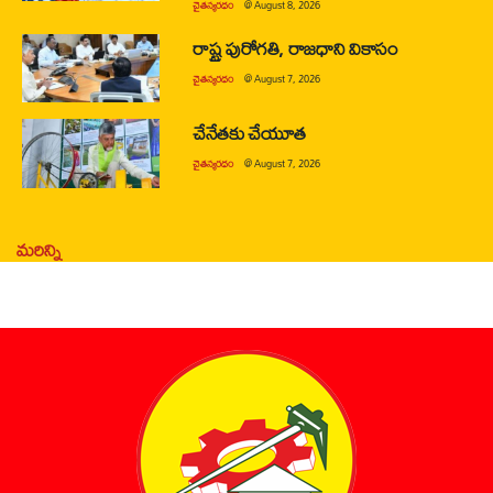
చైతన్యరధం
@
August 8, 2026
రాష్ట్ర పురోగతి, రాజధాని వికాసం
చైతన్యరధం
@
August 7, 2026
చేనేతకు చేయూత
చైతన్యరధం
@
August 7, 2026
మరిన్ని