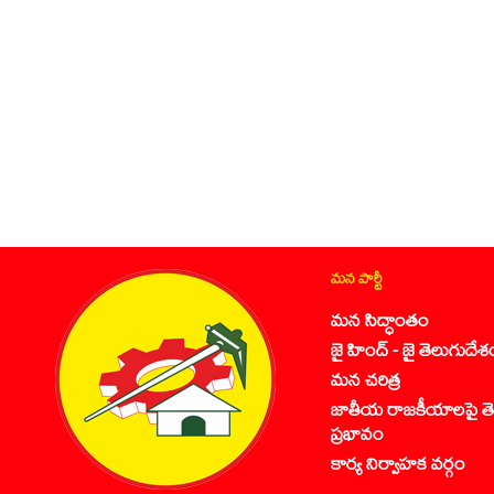
మన పార్టీ
మన సిద్ధాంతం
జై హింద్ - జై తెలుగుదేశ
మన చరిత్ర
జాతీయ రాజకీయాలపై తె
ప్రభావం
కార్య నిర్వాహక వర్గం