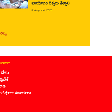
వినియోగం లెక్కలు తేల్చాలి
@
August 4, 2026
ిన్ని
ిజయాలు
 దేశం
ప్రదేశ్
గాణ
ంవత్సరాల విజయాలు