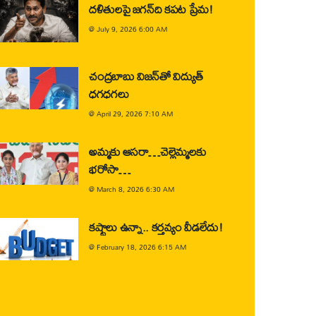
దళితులపై జగన్‌ది కపట ప్రేమ!
@
July 9, 2026 6:00 AM
చంద్రబాబు విజన్‌తో విద్యుత్
ధగధగలు
@
April 29, 2026 7:10 AM
అమ్మకు ఆసరా…చెల్లెమ్మలకు
భరోసా…
@
March 8, 2026 6:30 AM
కష్టాలు ఉన్నా.. కర్తవ్యం వీడలేదు!
@
February 18, 2026 6:15 AM