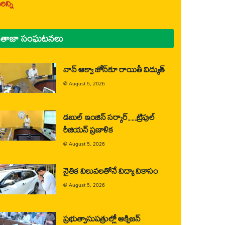
ిన్ని
తాజా సంఘటనలు
నాన్ ఆక్వా జోన్‌కూ రాయితీ విద్యుత్
@
August 5, 2026
డబుల్ ఇంజిన్ సర్కార్…ట్రిపుల్
రీజియన్ ప్రణాళిక
@
August 5, 2026
నైతిక విలువలతోనే విద్యా వికాసం
@
August 5, 2026
ప్రభుత్వాసుపత్రుల్లో ఆక్సిజన్