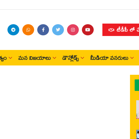
టీడీపీ లో 
్వం
మన విజయాలు
డౌన్లోడ్స్
మీడియా వనరులు