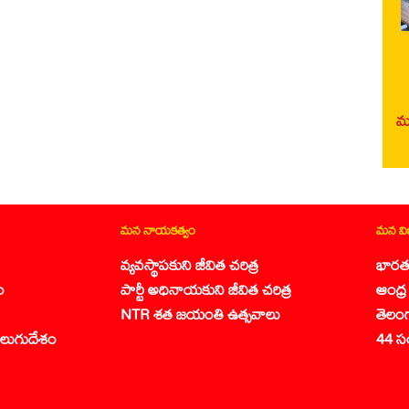
మర
మన నాయకత్వం
మన వ
వ్యవస్థాపకుని జీవిత చరిత్ర
భారత
ం
పార్టీ అధినాయకుని జీవిత చరిత్ర
ఆంధ్ర 
NTR శత జయంతి ఉత్సవాలు
తెలం
లుగుదేశం
44 స