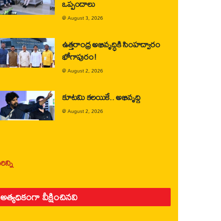
ఒప్పందాలు
@
August 3, 2026
ఉత్తరాంధ్ర అభివృద్ధికి సింహద్వారం
భోగాపురం!
@
August 2, 2026
కూటమి కలయికే.. అభివృద్ధి
@
August 2, 2026
ిన్ని
అత్యధికంగా వీక్షించినవి