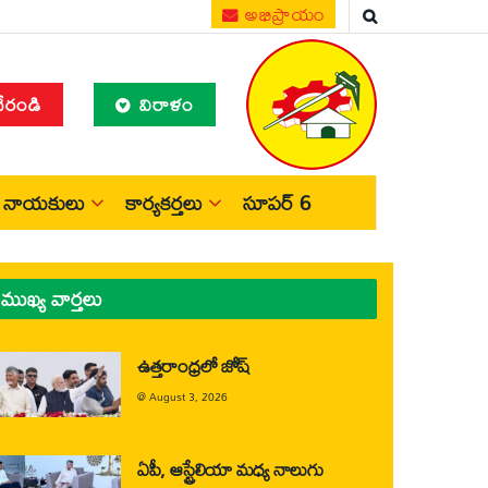
అభిప్రాయం
చేరండి
విరాళం
నాయకులు
కార్యకర్తలు
సూపర్ 6
ముఖ్య వార్తలు
ఉత్తరాంధ్రలో జోష్
@
August 3, 2026
ఏపీ, ఆస్ట్రేలియా మధ్య నాలుగు