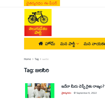
చైతన్యరధం ఈ-పేపర్
హోమ్
మన పార్టీ
మన నాయకత
Home
Tag
జలసిరి
Tag:
జలసిరి
ఇదేనా మీరు చెప్పే రైతు రాజ్యం?
చైతన్యరధం
@
September 6, 2022