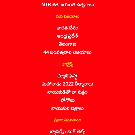
NTR శత జయంతి ఉత్సవాలు
మన విజయాలు
భారత దేశం
ఆంధ్ర ప్రదేశ్
తెలంగాణ
44 సంవత్సరాల విజయాలు
డౌన్లోడ్స్
మ్యానిఫెస్టో
మహానాడు 2022 తీర్మానాలు
నాయకుడితో నా చిత్రం
లోగోలు
నాయకుల చిత్రాలు
ప్రచార సమాచారం
బ్యానర్స్ / బుక్ లెట్స్