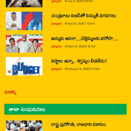
చైతన్యరధం
@
July 9, 2026 6:00 AM
చంద్రబాబు విజన్‌తో విద్యుత్ ధగధగలు
చైతన్యరధం
@
April 29, 2026 7:10 AM
అమ్మకు ఆసరా…చెల్లెమ్మలకు భరోసా…
చైతన్యరధం
@
March 8, 2026 6:30 AM
కష్టాలు ఉన్నా.. కర్తవ్యం వీడలేదు!
చైతన్యరధం
@
February 18, 2026 6:15 AM
మరిన్ని
తాజా సంఘటనలు
రాష్ట్ర పురోగతి, రాజధాని వికాసం