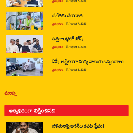
చైతన్యరధం
@
August 7, 2026
చేనేతకు చేయూత
చైతన్యరధం
@
August 7, 2026
ఉత్తరాంధ్రలో జోష్
చైతన్యరధం
@
August 3, 2026
ఏపీ, ఆస్ట్రేలియా మధ్య నాలుగు ఒప్పందాలు
చైతన్యరధం
@
August 3, 2026
మరిన్ని
అత్యధికంగా వీక్షించినవి
దళితులపై జగన్‌ది కపట ప్రేమ!