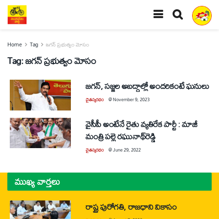
Home
Tag
జగన్‌ ప్రభుత్వం మోసం
Tag:
జగన్‌ ప్రభుత్వం మోసం
జగన్‌, సజ్జల అబద్ధాల్లో అందరికంటే ఘనులు
చైతన్యరధం
@
November 9, 2023
వైసీపీ అంటేనే రైతు వ్యతిరేక పార్టీ : మాజీ
మంత్రి పల్లె రఘునాథ్‌రెడ్డి
చైతన్యరధం
@
June 29, 2022
ముఖ్య వార్తలు
రాష్ట్ర పురోగతి, రాజధాని వికాసం