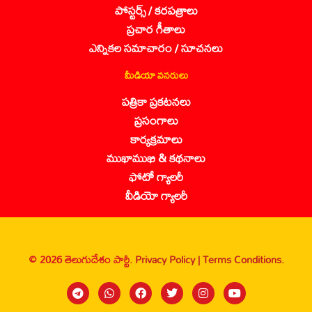
పోస్టర్స్ / కరపత్రాలు
ప్రచార గీతాలు
ఎన్నికల సమాచారం / సూచనలు
మీడియా వనరులు
పత్రికా ప్రకటనలు
ప్రసంగాలు
కార్యక్రమాలు
ముఖాముఖి & కథనాలు
ఫోటో గ్యాలరీ
వీడియో గ్యాలరీ
© 2026 తెలుగుదేశం పార్టీ.
Privacy Policy |
Terms Conditions.