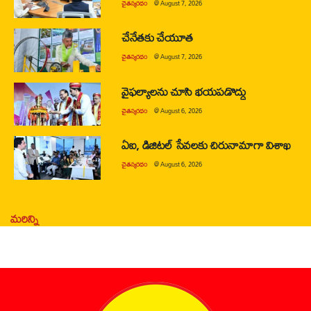
చైతన్యరధం
@
August 7, 2026
చేనేతకు చేయూత
చైతన్యరధం
@
August 7, 2026
వైఫల్యాలను చూసి భయపడొద్దు
చైతన్యరధం
@
August 6, 2026
ఏఐ, డిజిటల్ సేవలకు చిరునామాగా విశాఖ
చైతన్యరధం
@
August 6, 2026
మరిన్ని