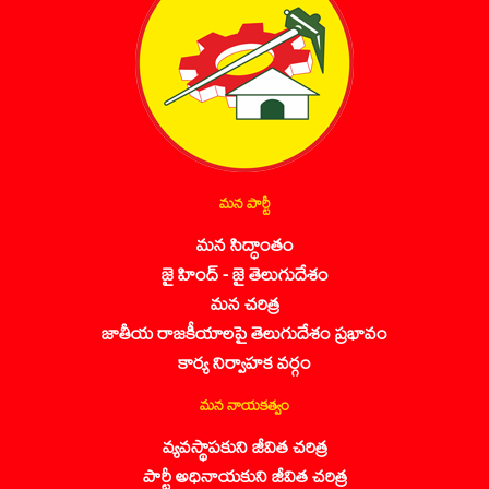
మన పార్టీ
మన సిద్ధాంతం
జై హింద్ - జై తెలుగుదేశం
మన చరిత్ర
జాతీయ రాజకీయాలపై తెలుగుదేశం ప్రభావం
కార్య నిర్వాహక వర్గం
మన నాయకత్వం
వ్యవస్థాపకుని జీవిత చరిత్ర
పార్టీ అధినాయకుని జీవిత చరిత్ర