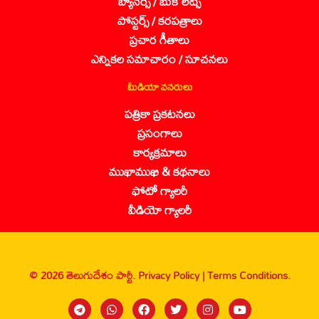
బ్యానర్స్ / బుక్ లెట్స్
పోస్టర్స్ / కరపత్రాలు
ప్రచార గీతాలు
ఎన్నికల సమాచారం / సూచనలు
మీడియా వనరులు
పత్రికా ప్రకటనలు
ప్రసంగాలు
కార్యక్రమాలు
ముఖాముఖి & కథనాలు
ఫోటో గ్యాలరీ
వీడియో గ్యాలరీ
© 2026 తెలుగుదేశం పార్టీ.
Privacy Policy |
Terms Conditions.