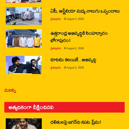
ఏపీ, ఆస్ట్రేలియా మధ్య నాలుగు ఒప్పందాలు
చైతన్యరధం
@
August 3, 2026
ఉత్తరాంధ్ర అభివృద్ధికి సింహద్వారం
భోగాపురం!
చైతన్యరధం
@
August 2, 2026
కూటమి కలయికే.. అభివృద్ధి
చైతన్యరధం
@
August 2, 2026
మరిన్ని
అత్యధికంగా వీక్షించినవి
దళితులపై జగన్‌ది కపట ప్రేమ!