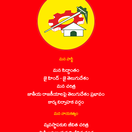
మన పార్టీ
మన సిద్ధాంతం
జై హింద్ - జై తెలుగుదేశం
మన చరిత్ర
జాతీయ రాజకీయాలపై తెలుగుదేశం ప్రభావం
కార్య నిర్వాహక వర్గం
మన నాయకత్వం
వ్యవస్థాపకుని జీవిత చరిత్ర