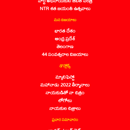
పార్టీ అధినాయకుని జీవిత చరిత్ర
NTR శత జయంతి ఉత్సవాలు
మన విజయాలు
భారత దేశం
ఆంధ్ర ప్రదేశ్
తెలంగాణ
44 సంవత్సరాల విజయాలు
డౌన్లోడ్స్
మ్యానిఫెస్టో
మహానాడు 2022 తీర్మానాలు
నాయకుడితో నా చిత్రం
లోగోలు
నాయకుల చిత్రాలు
ప్రచార సమాచారం