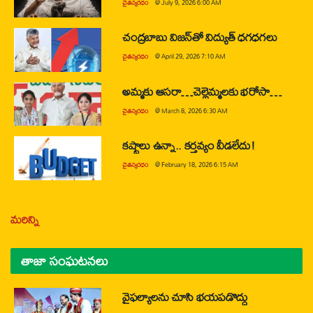
చైతన్యరధం
@
July 9, 2026 6:00 AM
చంద్రబాబు విజన్‌తో విద్యుత్ ధగధగలు
చైతన్యరధం
@
April 29, 2026 7:10 AM
అమ్మకు ఆసరా…చెల్లెమ్మలకు భరోసా…
చైతన్యరధం
@
March 8, 2026 6:30 AM
కష్టాలు ఉన్నా.. కర్తవ్యం వీడలేదు!
చైతన్యరధం
@
February 18, 2026 6:15 AM
మరిన్ని
తాజా సంఘటనలు
వైఫల్యాలను చూసి భయపడొద్దు