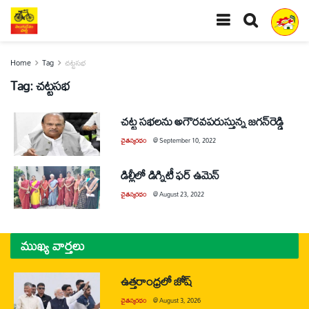
Home
Tag
చట్టసభ
Tag:
చట్టసభ
చట్ట సభలను అగౌరవపరుస్తున్న జగన్‌రెడ్డి
చైతన్యరధం
@
September 10, 2022
డిల్లీలో డిగ్నిటీ ఫర్‌ ఉమెన్‌
చైతన్యరధం
@
August 23, 2022
ముఖ్య వార్తలు
ఉత్తరాంధ్రలో జోష్
చైతన్యరధం
@
August 3, 2026