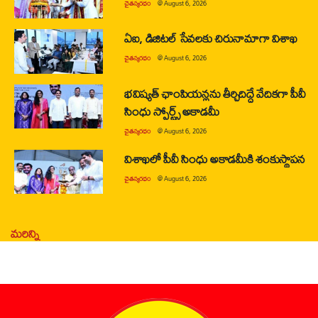
చైతన్యరధం
@
August 6, 2026
ఏఐ, డిజిటల్ సేవలకు చిరునామాగా విశాఖ
చైతన్యరధం
@
August 6, 2026
భవిష్యత్ ఛాంపియన్లను తీర్చిదిద్దే వేదికగా పీవీ
సింధు స్పోర్ట్స్ అకాడమీ
చైతన్యరధం
@
August 6, 2026
విశాఖలో పీవీ సింధు అకాడమీకి శంకుస్థాపన
చైతన్యరధం
@
August 6, 2026
మరిన్ని