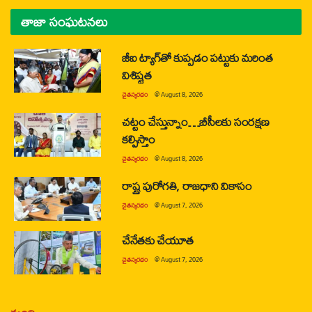
తాజా సంఘటనలు
జీఐ ట్యాగ్‌తో కుప్పడం పట్టుకు మరింత
విశిష్టత
చైతన్యరధం
@
August 8, 2026
చట్టం చేస్తున్నాం…బీసీలకు సంరక్షణ
కల్పిస్తాం
చైతన్యరధం
@
August 8, 2026
రాష్ట్ర పురోగతి, రాజధాని వికాసం
చైతన్యరధం
@
August 7, 2026
చేనేతకు చేయూత
చైతన్యరధం
@
August 7, 2026