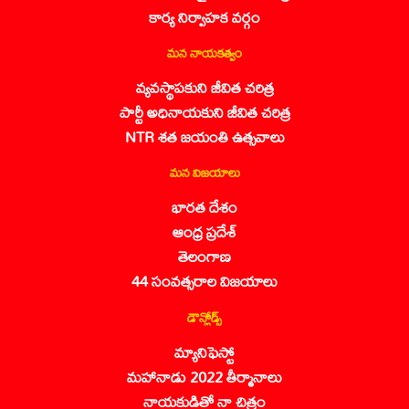
కార్య నిర్వాహక వర్గం
మన నాయకత్వం
వ్యవస్థాపకుని జీవిత చరిత్ర
పార్టీ అధినాయకుని జీవిత చరిత్ర
NTR శత జయంతి ఉత్సవాలు
మన విజయాలు
భారత దేశం
ఆంధ్ర ప్రదేశ్
తెలంగాణ
44 సంవత్సరాల విజయాలు
డౌన్లోడ్స్
మ్యానిఫెస్టో
మహానాడు 2022 తీర్మానాలు
నాయకుడితో నా చిత్రం