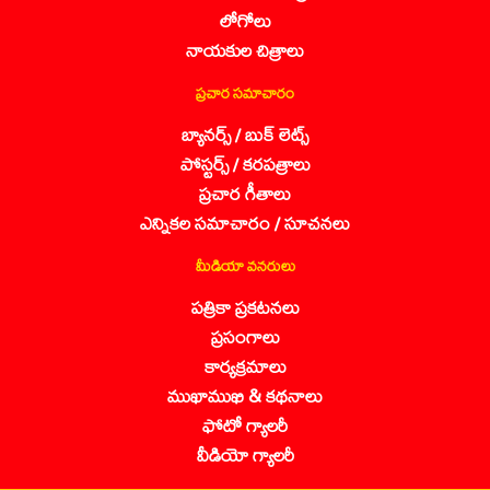
లోగోలు
నాయకుల చిత్రాలు
ప్రచార సమాచారం
బ్యానర్స్ / బుక్ లెట్స్
పోస్టర్స్ / కరపత్రాలు
ప్రచార గీతాలు
ఎన్నికల సమాచారం / సూచనలు
మీడియా వనరులు
పత్రికా ప్రకటనలు
ప్రసంగాలు
కార్యక్రమాలు
ముఖాముఖి & కథనాలు
ఫోటో గ్యాలరీ
వీడియో గ్యాలరీ