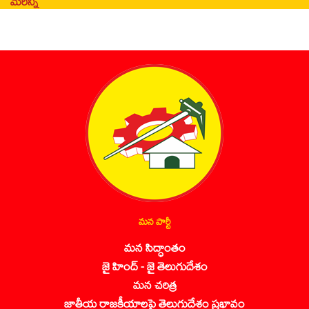
మరిన్ని
మన పార్టీ
మన సిద్ధాంతం
జై హింద్ - జై తెలుగుదేశం
మన చరిత్ర
జాతీయ రాజకీయాలపై తెలుగుదేశం ప్రభావం