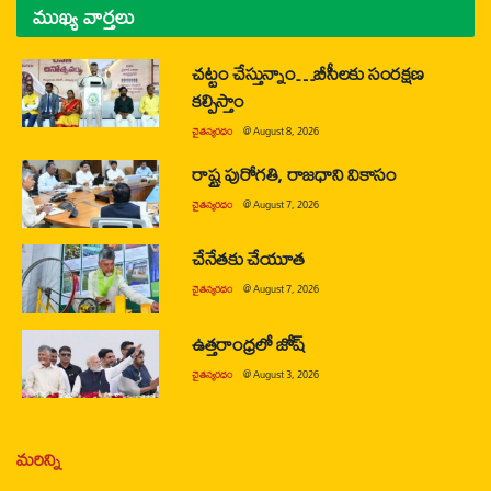
ముఖ్య వార్తలు
చట్టం చేస్తున్నాం…బీసీలకు సంరక్షణ
కల్పిస్తాం
చైతన్యరధం
@
August 8, 2026
రాష్ట్ర పురోగతి, రాజధాని వికాసం
చైతన్యరధం
@
August 7, 2026
చేనేతకు చేయూత
చైతన్యరధం
@
August 7, 2026
ఉత్తరాంధ్రలో జోష్
చైతన్యరధం
@
August 3, 2026
మరిన్ని