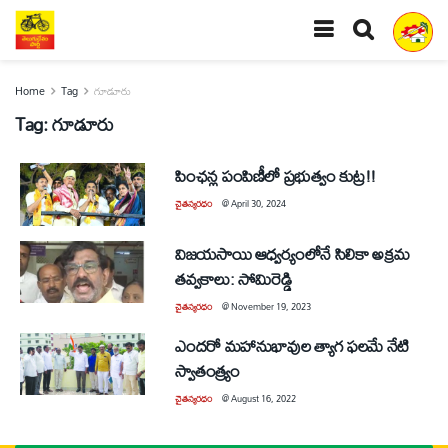
Home
Tag
గూడూరు
Tag:
గూడూరు
పింఛన్ల పంపిణీలో ప్రభుత్వం కుట్ర!!
చైతన్యరధం
@
April 30, 2024
విజయసాయి ఆధ్వర్యంలోనే సిలికా అక్రమ
తవ్వకాలు: సోమిరెడ్డి
చైతన్యరధం
@
November 19, 2023
ఎందరో మహానుభావుల త్యాగ ఫలమే నేటి
స్వాతంత్య్రం
చైతన్యరధం
@
August 16, 2022