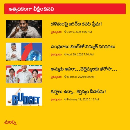
అత్యధికంగా వీక్షించినవి
దళితులపై జగన్‌ది కపట ప్రేమ!
చైతన్యరధం
@
July 9, 2026 6:00 AM
చంద్రబాబు విజన్‌తో విద్యుత్ ధగధగలు
చైతన్యరధం
@
April 29, 2026 7:10 AM
అమ్మకు ఆసరా…చెల్లెమ్మలకు భరోసా…
చైతన్యరధం
@
March 8, 2026 6:30 AM
కష్టాలు ఉన్నా.. కర్తవ్యం వీడలేదు!
చైతన్యరధం
@
February 18, 2026 6:15 AM
మరిన్ని