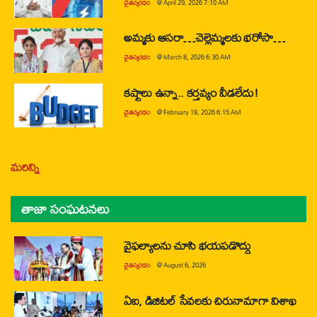
చైతన్యరధం
@
April 29, 2026 7:10 AM
అమ్మకు ఆసరా…చెల్లెమ్మలకు భరోసా…
చైతన్యరధం
@
March 8, 2026 6:30 AM
కష్టాలు ఉన్నా.. కర్తవ్యం వీడలేదు!
చైతన్యరధం
@
February 18, 2026 6:15 AM
మరిన్ని
తాజా సంఘటనలు
వైఫల్యాలను చూసి భయపడొద్దు
చైతన్యరధం
@
August 6, 2026
ఏఐ, డిజిటల్ సేవలకు చిరునామాగా విశాఖ