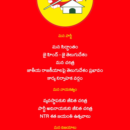
మన పార్టీ
మన సిద్ధాంతం
జై హింద్ - జై తెలుగుదేశం
మన చరిత్ర
జాతీయ రాజకీయాలపై తెలుగుదేశం ప్రభావం
కార్య నిర్వాహక వర్గం
మన నాయకత్వం
వ్యవస్థాపకుని జీవిత చరిత్ర
పార్టీ అధినాయకుని జీవిత చరిత్ర
NTR శత జయంతి ఉత్సవాలు
మన విజయాలు