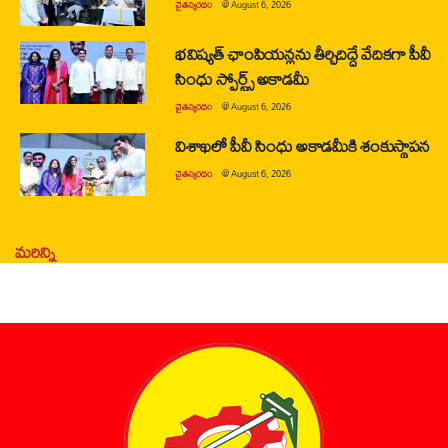
చైతన్యరధం
@
August 6, 2026
భవిష్యత్ ఛాంపియన్లను తీర్చిదిద్దే వేదికగా పీవీ
సింధు స్పోర్ట్స్ అకాడమీ
చైతన్యరధం
@
August 6, 2026
విశాఖలో పీవీ సింధు అకాడమీకి శంకుస్థాపన
చైతన్యరధం
@
August 6, 2026
మరిన్ని