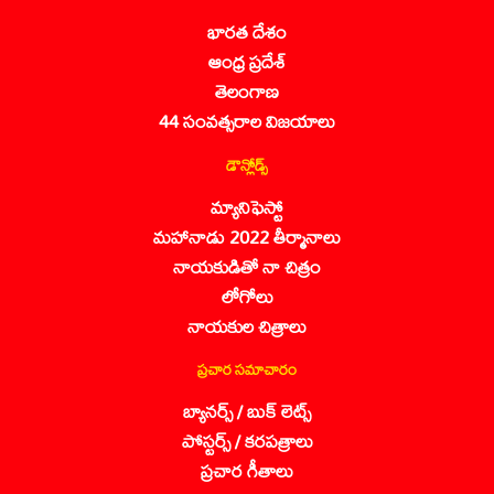
భారత దేశం
ఆంధ్ర ప్రదేశ్
తెలంగాణ
44 సంవత్సరాల విజయాలు
డౌన్లోడ్స్
మ్యానిఫెస్టో
మహానాడు 2022 తీర్మానాలు
నాయకుడితో నా చిత్రం
లోగోలు
నాయకుల చిత్రాలు
ప్రచార సమాచారం
బ్యానర్స్ / బుక్ లెట్స్
పోస్టర్స్ / కరపత్రాలు
ప్రచార గీతాలు