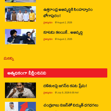
ఉత్తరాంధ్ర అభివృద్ధికి సింహద్వారం
భోగాపురం!
చైతన్యరధం
@
August 2, 2026
కూటమి కలయికే.. అభివృద్ధి
చైతన్యరధం
@
August 2, 2026
మరిన్ని
అత్యధికంగా వీక్షించినవి
దళితులపై జగన్‌ది కపట ప్రేమ!
చైతన్యరధం
@
July 9, 2026 6:00 AM
చంద్రబాబు విజన్‌తో విద్యుత్ ధగధగలు