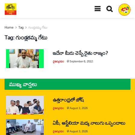
Home
Tag
గుండ్లకమ్మ గేటు
Tag:
గుండ్లకమ్మ గేటు
ఇదేనా మీరు చెప్పే రైతు రాజ్యం?
చైతన్యరధం
@
September 6, 2022
ముఖ్య వార్తలు
ఉత్తరాంధ్రలో జోష్
చైతన్యరధం
@
August 3, 2026
ఏపీ, ఆస్ట్రేలియా మధ్య నాలుగు ఒప్పందాలు
చైతన్యరధం
@
August 3, 2026