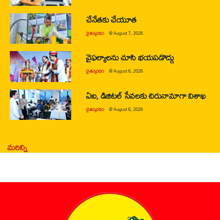
చేనేతకు చేయూత
చైతన్యరధం
@
August 7, 2026
వైఫల్యాలను చూసి భయపడొద్దు
చైతన్యరధం
@
August 6, 2026
ఏఐ, డిజిటల్ సేవలకు చిరునామాగా విశాఖ
చైతన్యరధం
@
August 6, 2026
మరిన్ని