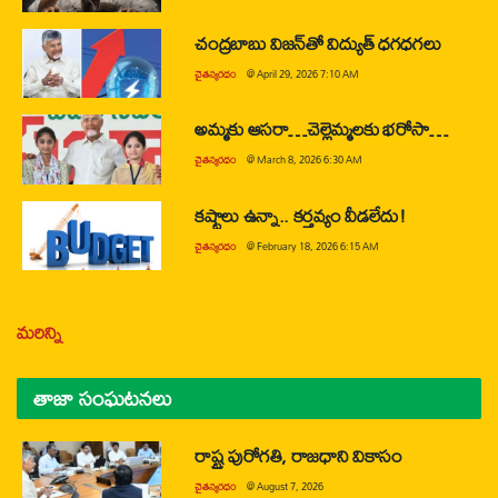
చంద్రబాబు విజన్‌తో విద్యుత్ ధగధగలు
చైతన్యరధం
@
April 29, 2026 7:10 AM
అమ్మకు ఆసరా…చెల్లెమ్మలకు భరోసా…
చైతన్యరధం
@
March 8, 2026 6:30 AM
కష్టాలు ఉన్నా.. కర్తవ్యం వీడలేదు!
చైతన్యరధం
@
February 18, 2026 6:15 AM
మరిన్ని
తాజా సంఘటనలు
రాష్ట్ర పురోగతి, రాజధాని వికాసం
చైతన్యరధం
@
August 7, 2026