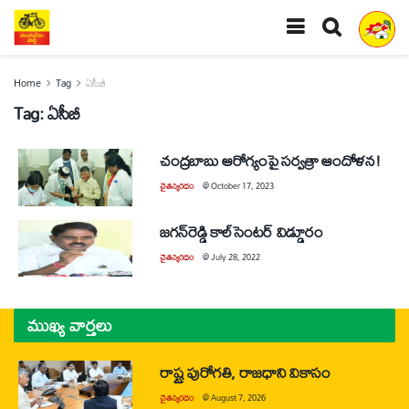
Home
Tag
ఏసీబీ
Tag:
ఏసీబీ
చంద్రబాబు ఆరోగ్యంపై సర్వత్రా ఆందోళన!
చైతన్యరధం
@
October 17, 2023
జగన్‌రెడ్డి కాల్‌సెంటర్‌ విడ్డూరం
చైతన్యరధం
@
July 28, 2022
ముఖ్య వార్తలు
రాష్ట్ర పురోగతి, రాజధాని వికాసం
చైతన్యరధం
@
August 7, 2026