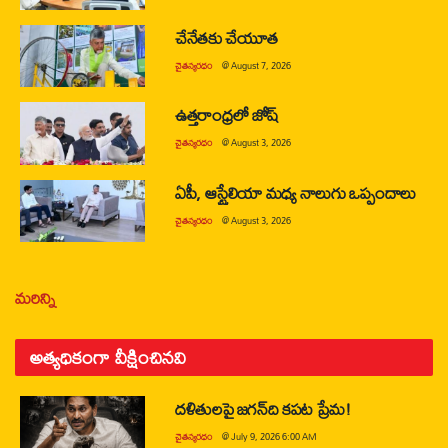
చేనేతకు చేయూత
చైతన్యరధం
@
August 7, 2026
ఉత్తరాంధ్రలో జోష్
చైతన్యరధం
@
August 3, 2026
ఏపీ, ఆస్ట్రేలియా మధ్య నాలుగు ఒప్పందాలు
చైతన్యరధం
@
August 3, 2026
మరిన్ని
అత్యధికంగా వీక్షించినవి
దళితులపై జగన్‌ది కపట ప్రేమ!
చైతన్యరధం
@
July 9, 2026 6:00 AM