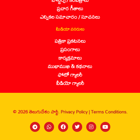
ప్రచార గీతాలు
ఎన్నికల సమాచారం / సూచనలు
మీడియా వనరులు
పత్రికా ప్రకటనలు
ప్రసంగాలు
కార్యక్రమాలు
ముఖాముఖి & కథనాలు
ఫోటో గ్యాలరీ
వీడియో గ్యాలరీ
© 2026 తెలుగుదేశం పార్టీ.
Privacy Policy |
Terms Conditions.