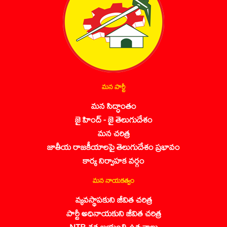
మన పార్టీ
మన సిద్ధాంతం
జై హింద్ - జై తెలుగుదేశం
మన చరిత్ర
జాతీయ రాజకీయాలపై తెలుగుదేశం ప్రభావం
కార్య నిర్వాహక వర్గం
మన నాయకత్వం
వ్యవస్థాపకుని జీవిత చరిత్ర
పార్టీ అధినాయకుని జీవిత చరిత్ర
NTR శత జయంతి ఉత్సవాలు