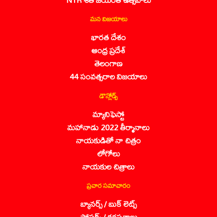
మన విజయాలు
భారత దేశం
ఆంధ్ర ప్రదేశ్
తెలంగాణ
44 సంవత్సరాల విజయాలు
డౌన్లోడ్స్
మ్యానిఫెస్టో
మహానాడు 2022 తీర్మానాలు
నాయకుడితో నా చిత్రం
లోగోలు
నాయకుల చిత్రాలు
ప్రచార సమాచారం
బ్యానర్స్ / బుక్ లెట్స్
పోస్టర్స్ / కరపత్రాలు