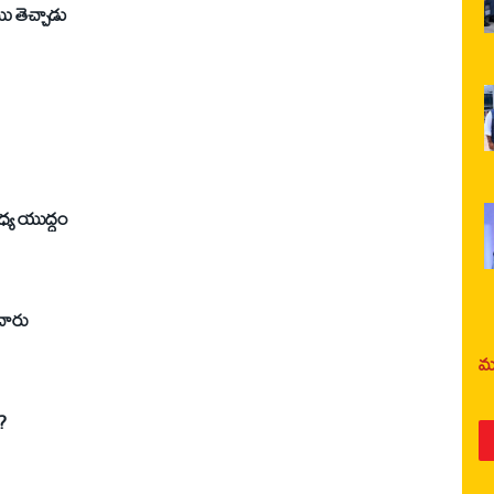
ి తెచ్చాడు
ధ్య యుద్ధం
చారు
మర
?