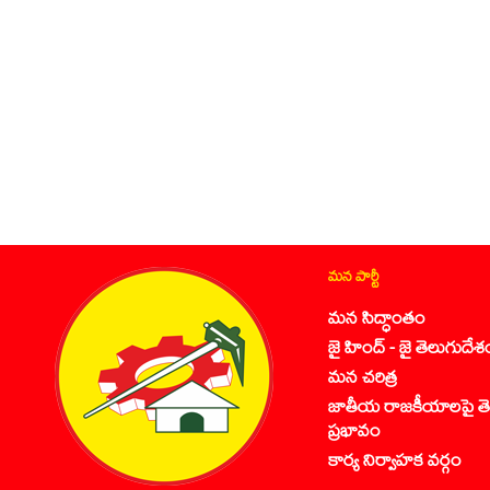
మన పార్టీ
మన సిద్ధాంతం
జై హింద్ - జై తెలుగుదేశ
మన చరిత్ర
జాతీయ రాజకీయాలపై తె
ప్రభావం
కార్య నిర్వాహక వర్గం