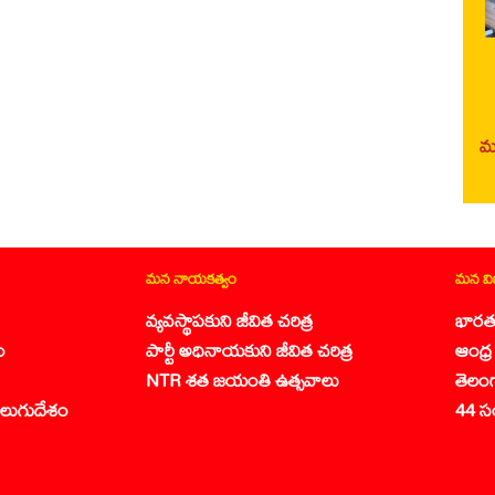
మర
మన నాయకత్వం
మన వ
వ్యవస్థాపకుని జీవిత చరిత్ర
భారత
ం
పార్టీ అధినాయకుని జీవిత చరిత్ర
ఆంధ్ర 
NTR శత జయంతి ఉత్సవాలు
తెలం
లుగుదేశం
44 స