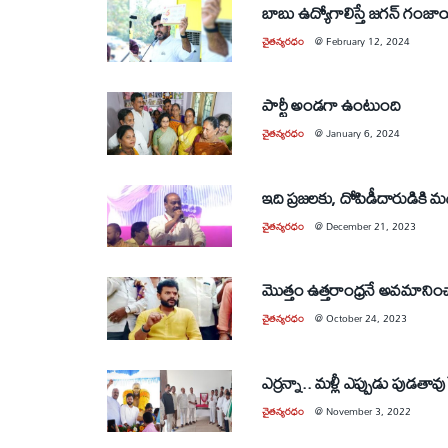
బాబు ఉద్యోగాలిస్తే జగన్‌ గంజాయ
చైతన్యరధం
@
February 12, 2024
పార్టీ అండగా ఉంటుంది
చైతన్యరధం
@
January 6, 2024
ఇది ప్రజలకు, దోపిడీదారుడికి మ
చైతన్యరధం
@
December 21, 2023
మొత్తం ఉత్తరాంధ్రనే అవమానిం
చైతన్యరధం
@
October 24, 2023
ఎర్రన్నా.. మళ్లీ ఎప్పుడు పుడతావు
చైతన్యరధం
@
November 3, 2022