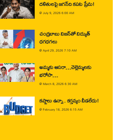
దళితులపై జగన్‌ది కపట ప్రేమ!
@
July 9, 2026 6:00 AM
చంద్రబాబు విజన్‌తో విద్యుత్
ధగధగలు
@
April 29, 2026 7:10 AM
అమ్మకు ఆసరా…చెల్లెమ్మలకు
భరోసా…
@
March 8, 2026 6:30 AM
కష్టాలు ఉన్నా.. కర్తవ్యం వీడలేదు!
@
February 18, 2026 6:15 AM