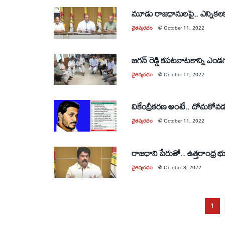
మూడు రాజధానులపై.. ఎన్నికలకు వె
చైతన్యరధం
@
October 11, 2022
జగన్‌ రెడ్డి కపటనాటకాన్ని ఎ
చైతన్యరధం
@
October 11, 2022
వికేంద్రీకరణ అంటే.. దోచుకో
చైతన్యరధం
@
October 11, 2022
రాజధాని పేరుతో.. ఉత్తరాంధ్ర 
చైతన్యరధం
@
October 8, 2022
1