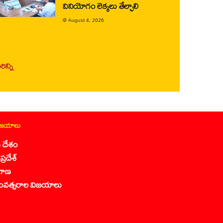
వినియోగం లెక్కలు తేల్చాలి
@
August 4, 2026
ిన్ని
ిజయాలు
 దేశం
ప్రదేశ్
గాణ
ంవత్సరాల విజయాలు