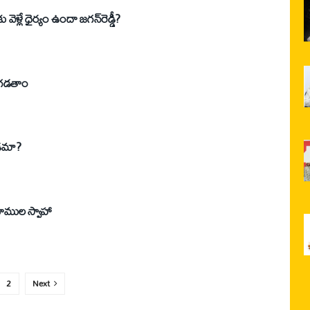
ళ్లే ధైర్యం ఉందా జగన్‌రెడ్డీ?
ండగడతాం
వడమా?
భూముల స్వాహా
2
Next