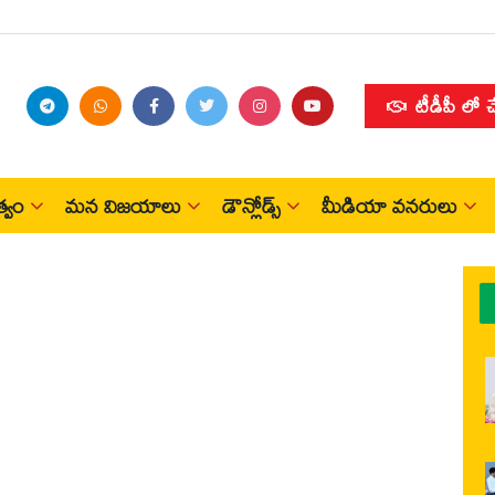
టీడీపీ లో 
్వం
మన విజయాలు
డౌన్లోడ్స్
మీడియా వనరులు