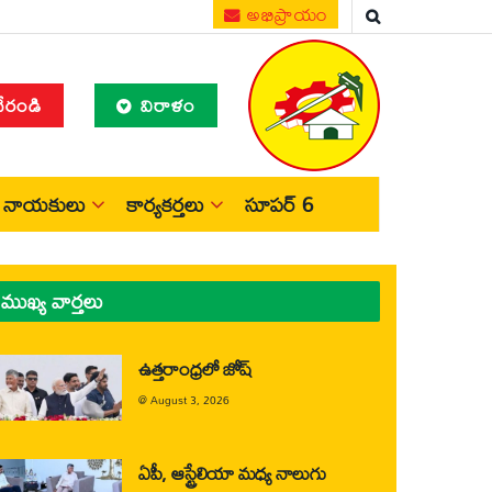
అభిప్రాయం
చేరండి
విరాళం
నాయకులు
కార్యకర్తలు
సూపర్ 6
ముఖ్య వార్తలు
ఉత్తరాంధ్రలో జోష్
@
August 3, 2026
ఏపీ, ఆస్ట్రేలియా మధ్య నాలుగు