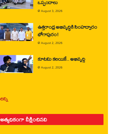
ఒప్పందాలు
@
August 3, 2026
ఉత్తరాంధ్ర అభివృద్ధికి సింహద్వారం
భోగాపురం!
@
August 2, 2026
కూటమి కలయికే.. అభివృద్ధి
@
August 2, 2026
ిన్ని
అత్యధికంగా వీక్షించినవి