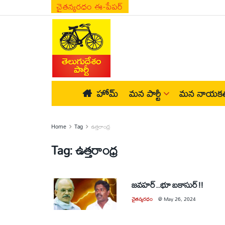
చైతన్యరధం ఈ-పేపర్
హోమ్
మన పార్టీ
మన నాయకత
Home
Tag
ఉత్తరాంధ్ర
Tag:
ఉత్తరాంధ్ర
జవహర్‌..భూ బకాసుర్‌!!
చైతన్యరధం
@
May 26, 2024