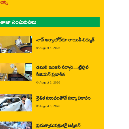
ిన్ని
తాజా సంఘటనలు
నాన్ ఆక్వా జోన్‌కూ రాయితీ విద్యుత్
@
August 5, 2026
డబుల్ ఇంజిన్ సర్కార్…ట్రిపుల్
రీజియన్ ప్రణాళిక
@
August 5, 2026
నైతిక విలువలతోనే విద్యా వికాసం
@
August 5, 2026
ప్రభుత్వాసుపత్రుల్లో ఆక్సిజన్