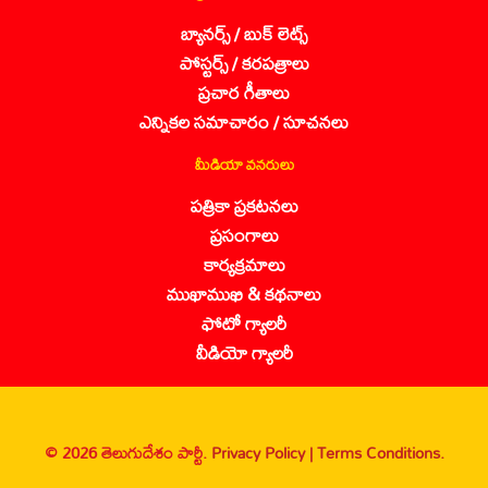
బ్యానర్స్ / బుక్ లెట్స్
పోస్టర్స్ / కరపత్రాలు
ప్రచార గీతాలు
ఎన్నికల సమాచారం / సూచనలు
మీడియా వనరులు
పత్రికా ప్రకటనలు
ప్రసంగాలు
కార్యక్రమాలు
ముఖాముఖి & కథనాలు
ఫోటో గ్యాలరీ
వీడియో గ్యాలరీ
© 2026 తెలుగుదేశం పార్టీ.
Privacy Policy |
Terms Conditions.