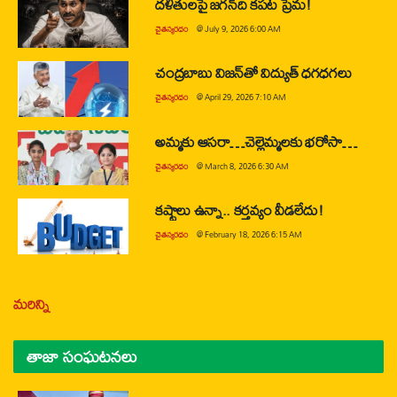
దళితులపై జగన్‌ది కపట ప్రేమ!
చైతన్యరధం
@
July 9, 2026 6:00 AM
చంద్రబాబు విజన్‌తో విద్యుత్ ధగధగలు
చైతన్యరధం
@
April 29, 2026 7:10 AM
అమ్మకు ఆసరా…చెల్లెమ్మలకు భరోసా…
చైతన్యరధం
@
March 8, 2026 6:30 AM
కష్టాలు ఉన్నా.. కర్తవ్యం వీడలేదు!
చైతన్యరధం
@
February 18, 2026 6:15 AM
మరిన్ని
తాజా సంఘటనలు