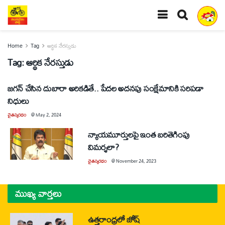
Home
Tag
ఆర్థిక నేరస్తుడు
Tag:
ఆర్థిక నేరస్తుడు
జగన్‌ చేసిన దుబారా అరికడితే.. పేదల అదనపు సంక్షేమానికి సరిపడా
నిధులు
చైతన్యరధం
@
May 2, 2024
న్యాయమూర్తులపై ఇంత బరితెగింపు
విమర్శలా?
చైతన్యరధం
@
November 24, 2023
ముఖ్య వార్తలు
ఉత్తరాంధ్రలో జోష్