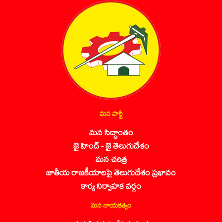
మన పార్టీ
మన సిద్ధాంతం
జై హింద్ - జై తెలుగుదేశం
మన చరిత్ర
జాతీయ రాజకీయాలపై తెలుగుదేశం ప్రభావం
కార్య నిర్వాహక వర్గం
మన నాయకత్వం