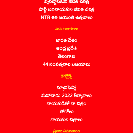
వ్యవస్థాపకుని జీవిత చరిత్ర
పార్టీ అధినాయకుని జీవిత చరిత్ర
NTR శత జయంతి ఉత్సవాలు
మన విజయాలు
భారత దేశం
ఆంధ్ర ప్రదేశ్
తెలంగాణ
44 సంవత్సరాల విజయాలు
డౌన్లోడ్స్
మ్యానిఫెస్టో
మహానాడు 2022 తీర్మానాలు
నాయకుడితో నా చిత్రం
లోగోలు
నాయకుల చిత్రాలు
ప్రచార సమాచారం