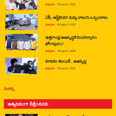
చైతన్యరధం
@
August 3, 2026
ఏపీ, ఆస్ట్రేలియా మధ్య నాలుగు ఒప్పందాలు
చైతన్యరధం
@
August 3, 2026
ఉత్తరాంధ్ర అభివృద్ధికి సింహద్వారం
భోగాపురం!
చైతన్యరధం
@
August 2, 2026
కూటమి కలయికే.. అభివృద్ధి
చైతన్యరధం
@
August 2, 2026
మరిన్ని
అత్యధికంగా వీక్షించినవి