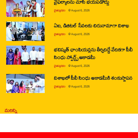
వైఫల్యాలను చూసి భయపడొద్దు
చైతన్యరధం
@
August 6, 2026
ఏఐ, డిజిటల్ సేవలకు చిరునామాగా విశాఖ
చైతన్యరధం
@
August 6, 2026
భవిష్యత్ ఛాంపియన్లను తీర్చిదిద్దే వేదికగా పీవీ
సింధు స్పోర్ట్స్ అకాడమీ
చైతన్యరధం
@
August 6, 2026
విశాఖలో పీవీ సింధు అకాడమీకి శంకుస్థాపన
చైతన్యరధం
@
August 6, 2026
మరిన్ని