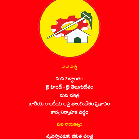
మన పార్టీ
మన సిద్ధాంతం
జై హింద్ - జై తెలుగుదేశం
మన చరిత్ర
జాతీయ రాజకీయాలపై తెలుగుదేశం ప్రభావం
కార్య నిర్వాహక వర్గం
మన నాయకత్వం
వ్యవస్థాపకుని జీవిత చరిత్ర