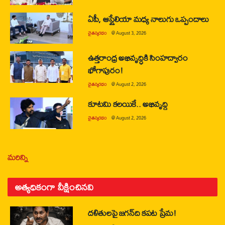
ఏపీ, ఆస్ట్రేలియా మధ్య నాలుగు ఒప్పందాలు
చైతన్యరధం
@
August 3, 2026
ఉత్తరాంధ్ర అభివృద్ధికి సింహద్వారం
భోగాపురం!
చైతన్యరధం
@
August 2, 2026
కూటమి కలయికే.. అభివృద్ధి
చైతన్యరధం
@
August 2, 2026
మరిన్ని
అత్యధికంగా వీక్షించినవి
దళితులపై జగన్‌ది కపట ప్రేమ!