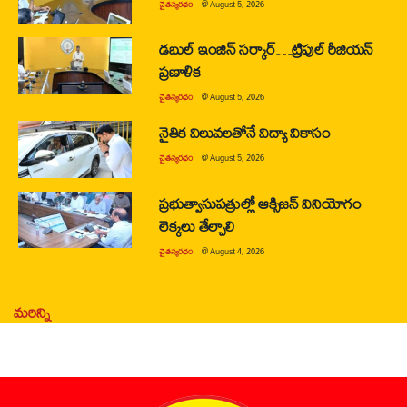
చైతన్యరధం
@
August 5, 2026
డబుల్ ఇంజిన్ సర్కార్…ట్రిపుల్ రీజియన్
ప్రణాళిక
చైతన్యరధం
@
August 5, 2026
నైతిక విలువలతోనే విద్యా వికాసం
చైతన్యరధం
@
August 5, 2026
ప్రభుత్వాసుపత్రుల్లో ఆక్సిజన్ వినియోగం
లెక్కలు తేల్చాలి
చైతన్యరధం
@
August 4, 2026
మరిన్ని