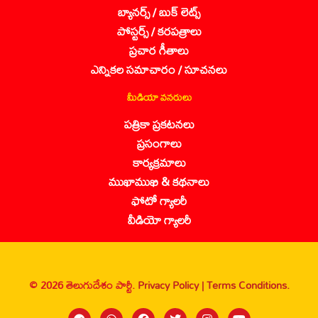
బ్యానర్స్ / బుక్ లెట్స్
పోస్టర్స్ / కరపత్రాలు
ప్రచార గీతాలు
ఎన్నికల సమాచారం / సూచనలు
మీడియా వనరులు
పత్రికా ప్రకటనలు
ప్రసంగాలు
కార్యక్రమాలు
ముఖాముఖి & కథనాలు
ఫోటో గ్యాలరీ
వీడియో గ్యాలరీ
© 2026 తెలుగుదేశం పార్టీ.
Privacy Policy |
Terms Conditions.