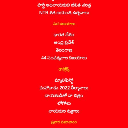
పార్టీ అధినాయకుని జీవిత చరిత్ర
NTR శత జయంతి ఉత్సవాలు
మన విజయాలు
భారత దేశం
ఆంధ్ర ప్రదేశ్
తెలంగాణ
44 సంవత్సరాల విజయాలు
డౌన్లోడ్స్
మ్యానిఫెస్టో
మహానాడు 2022 తీర్మానాలు
నాయకుడితో నా చిత్రం
లోగోలు
నాయకుల చిత్రాలు
ప్రచార సమాచారం