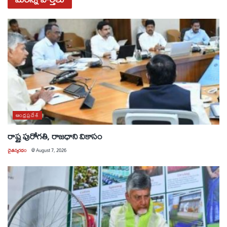
ఆంధ్రప్రదేశ్
రాష్ట్ర పురోగతి, రాజధాని వికాసం
చైతన్యరధం
@
August 7, 2026