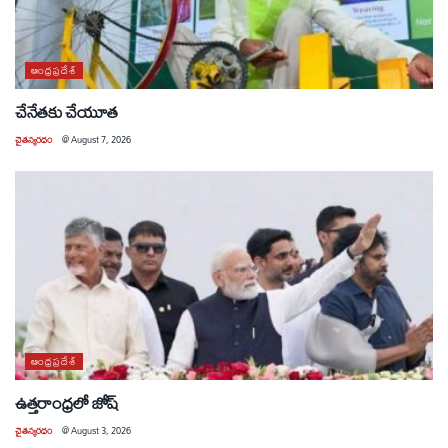
ఆంధ్రప్రదేశ్
చేనేతకు చేయూత
చైతన్యరధం
@
August 7, 2026
ఆంధ్రప్రదేశ్
ఉత్తరాంధ్రలో జోష్
చైతన్యరధం
@
August 3, 2026