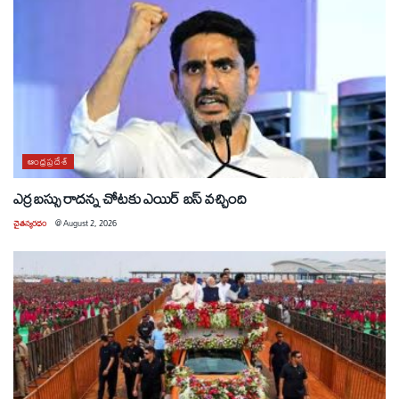
ఆంధ్రప్రదేశ్
ఎర్ర బస్సు రాదన్న చోటకు ఎయిర్ బస్ వచ్చింది
చైతన్యరధం
@
August 2, 2026