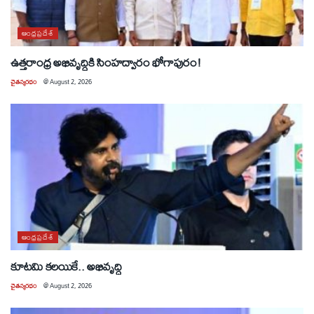
ఆంధ్రప్రదేశ్
ఉత్తరాంధ్ర అభివృద్ధికి సింహద్వారం భోగాపురం!
చైతన్యరధం
@
August 2, 2026
ఆంధ్రప్రదేశ్
కూటమి కలయికే.. అభివృద్ధి
చైతన్యరధం
@
August 2, 2026