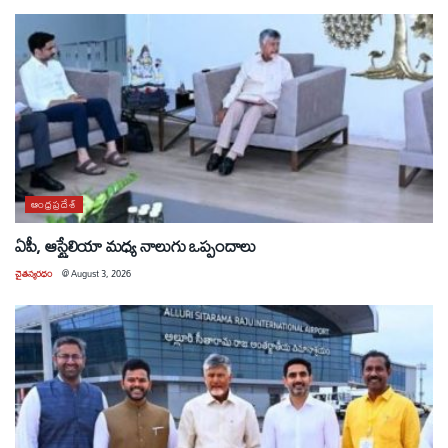
ఆంధ్రప్రదేశ్
ఏపీ, ఆస్ట్రేలియా మధ్య నాలుగు ఒప్పందాలు
చైతన్యరధం
@
August 3, 2026