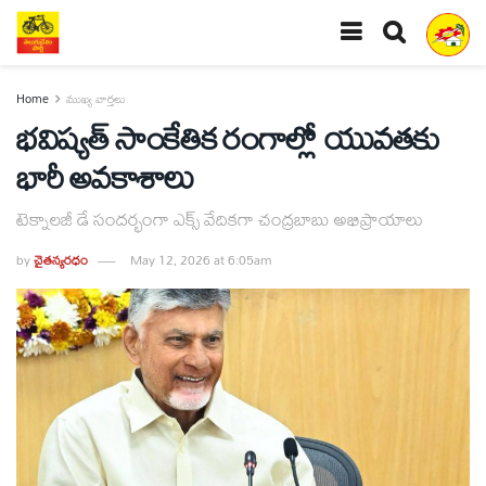
Home
ముఖ్య వార్తలు
భవిష్యత్ సాంకేతిక రంగాల్లో యువతకు
భారీ అవకాశాలు
టెక్నాలజీ డే సందర్భంగా ఎక్స్ వేదికగా చంద్రబాబు అభిప్రాయాలు
by
చైతన్యరధం
May 12, 2026 at 6:05am