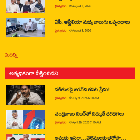
చైతన్యరధం
@
August 3, 2026
ఏపీ, ఆస్ట్రేలియా మధ్య నాలుగు ఒప్పందాలు
చైతన్యరధం
@
August 3, 2026
మరిన్ని
అత్యధికంగా వీక్షించినవి
దళితులపై జగన్‌ది కపట ప్రేమ!
చైతన్యరధం
@
July 9, 2026 6:00 AM
చంద్రబాబు విజన్‌తో విద్యుత్ ధగధగలు
చైతన్యరధం
@
April 29, 2026 7:10 AM
అమ్మకు ఆసరా…చెల్లెమ్మలకు భరోసా…