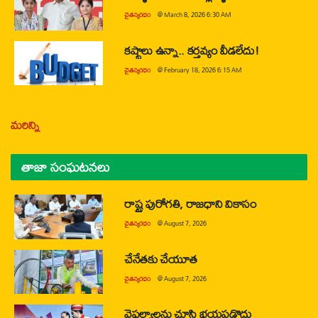
చైతన్యరధం
@
March 8, 2026 6:30 AM
కష్టాలు ఉన్నా.. కర్తవ్యం వీడలేదు!
చైతన్యరధం
@
February 18, 2026 6:15 AM
మరిన్ని
తాజా సంఘటనలు
రాష్ట్ర పురోగతి, రాజధాని వికాసం
చైతన్యరధం
@
August 7, 2026
చేనేతకు చేయూత
చైతన్యరధం
@
August 7, 2026
వైఫల్యాలను చూసి భయపడొద్దు