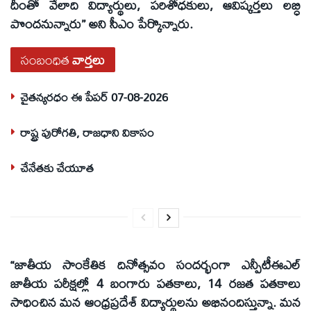
దీంతో వేలాది విద్యార్థులు, పరిశోధకులు, ఆవిష్కర్తలు లబ్ధి
పొందనున్నారు” అని సీఎం పేర్కొన్నారు.
సంబంధిత
వార్తలు
చైతన్యరధం ఈ పేపర్ 07-08-2026
రాష్ట్ర పురోగతి, రాజధాని వికాసం
చేనేతకు చేయూత
“జాతీయ సాంకేతిక దినోత్సవం సందర్భంగా ఎన్పీటీఈఎల్
జాతీయ పరీక్షల్లో 4 బంగారు పతకాలు, 14 రజత పతకాలు
సాధించిన మన ఆంధ్రప్రదేశ్ విద్యార్థులను అభినందిస్తున్నా. మన