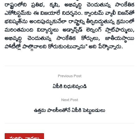
రాష్ట్రంలోని ప్రతిభ, కృషి, అభివృద్ధి చెందుతున్న సాంకేతిక
ఎకోసిస్టమ్‌కు ఈ విజయాలే నిదర్శనం. క్వాంటమ్ వ్యాలీ విజన్‌తో
భవిష్యత్‌ను అందిపుచ్చుకునేలా రాష్ట్రాన్ని తీర్చిదిద్దుతున్న క్రమంలో
మరింతమంది విద్యార్థులు అడ్వాన్స్‌డ్ లెర్నింగ్ ప్లాట్‌ఫార్ములు,
అభివృద్ధి చెందుతున్న సాంకేతిక కోర్సులు, జాతీయస్థాయి
పోటీల్లో పాల్గొనాలని కోరుకుంటున్నాను” అని పేర్కొన్నారు.
Previous Post
ఏపీకి నిధులివ్వండి
Next Post
ఉత్తమ పాలసీలతోనే ఏపీకి పెట్టుబడులు
మరిన్ని
వార్తలు