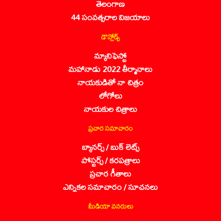
తెలంగాణ
44 సంవత్సరాల విజయాలు
డౌన్లోడ్స్
మ్యానిఫెస్టో
మహానాడు 2022 తీర్మానాలు
నాయకుడితో నా చిత్రం
లోగోలు
నాయకుల చిత్రాలు
ప్రచార సమాచారం
బ్యానర్స్ / బుక్ లెట్స్
పోస్టర్స్ / కరపత్రాలు
ప్రచార గీతాలు
ఎన్నికల సమాచారం / సూచనలు
మీడియా వనరులు