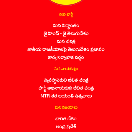
మన పార్టీ
మన సిద్ధాంతం
జై హింద్ - జై తెలుగుదేశం
మన చరిత్ర
జాతీయ రాజకీయాలపై తెలుగుదేశం ప్రభావం
కార్య నిర్వాహక వర్గం
మన నాయకత్వం
వ్యవస్థాపకుని జీవిత చరిత్ర
పార్టీ అధినాయకుని జీవిత చరిత్ర
NTR శత జయంతి ఉత్సవాలు
మన విజయాలు
భారత దేశం
ఆంధ్ర ప్రదేశ్