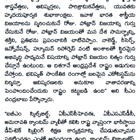
శాస్త్రవేత్తలు, ఆవిష్కర్తలు, పారిశ్రామికవేత్తలు, యువతకు
హృదయపూర్వక శుభాకాంక్షలు. ఇవాళ భారత శాస్త్రీయ
విజయాలను స్మరించుకునే రోజు. పోఖ్రాన్ విజయాన్ని గుర్తు
చేసుకునే రోజు. పోఖ్రాన్ విజయంతో మన దేశ సామర్థ్యాన్ని,
శక్తిని, ప్రతిభను ప్రపంచానికి చాటిచెప్పాం. నాలెడ్జ్, రీసెర్చ్,
ఇన్నోవేషన్స్, హ్యూమన్ రిసోర్సెస్ వంటి అంశాలతో స్థిరమైన
అభివృద్ధి సాధ్యమనే విషయాన్ని పోఖ్రాన్ విజయం నిత్యం గుర్తు
చేస్తూనే ఉంటుంది. ఆ దిశగానే ఆంధ్రప్రదేశ్ రాష్ట్రం అడుగులు
వేస్తోంది. భవిష్యత్ సాంకేతిక రంగాల్లో బలమైన ఎకోసిస్టమ్‌ను
నిర్మిస్తూ, ఆవిష్కరణలకు అనుకూల వాతావరణాన్ని
పెంపొందించేందుకు రాష్ట్రం కట్టుబడి ఉంది” అని సీఎం
చంద్రబాబు పేర్కొన్నారు.
“ఐబీఎం స్కిల్స్‌బిల్డ్, ఏపీఎస్‌సీహెచఈ, ఏపీఎసఎస్‌డీసీ,
అమరావతి క్వాంటమ్ వ్యాలీతో కలిసి రాష్ట్ర వ్యాప్తంగా భారీస్థాయి
డీప్-టెక్ స్కిల్లింగ్ శిక్షణ కార్యక్రమాన్ని చేపడుతున్నామని
ప్రకటించడం ఎంతో ఆనందంగా ఉంది. క్వాంటమ్ టెక్నాలజీస్,