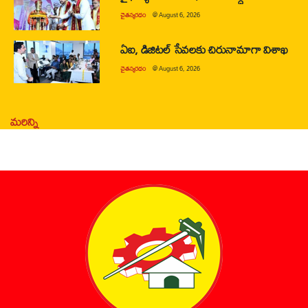
చైతన్యరధం
@
August 6, 2026
ఏఐ, డిజిటల్ సేవలకు చిరునామాగా విశాఖ
చైతన్యరధం
@
August 6, 2026
మరిన్ని