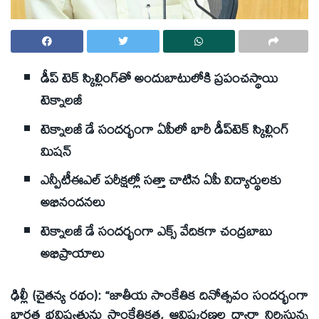
డీప్ టెక్ స్కిల్లింగ్‌తో అందుబాటులోకి ప్రపంచస్థాయి
టెక్నాలజీ
టెక్నాలజీ డే సందర్భంగా ఏపీలో భారీ డీప్‌టెక్ స్కిల్లింగ్
మిషన్
ఎన్పీటీఈఎల్ పరీక్షల్లో సత్తా చాటిన ఏపీ విద్యార్థులకు
అభినందనలు
టెక్నాలజీ డే సందర్భంగా ఎక్స్ వేదికగా చంద్రబాబు
అభిప్రాయాలు
ఢిల్లీ (చైతన్య రథం): “జాతీయ సాంకేతిక దినోత్సవం సందర్భంగా
భారత భవిష్యత్తును సాంకేతికత, ఆవిష్కరణల ద్వారా నిర్మిస్తున్న