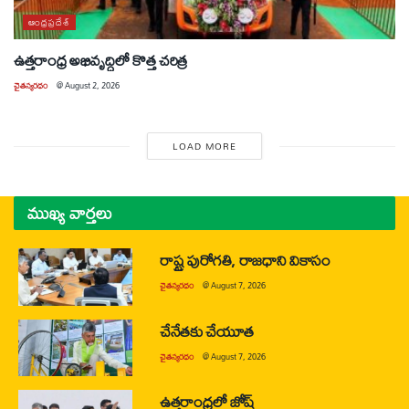
ఆంధ్రప్రదేశ్
ఉత్తరాంధ్ర అభివృద్ధిలో కొత్త చరిత్ర
చైతన్యరధం
@
August 2, 2026
LOAD MORE
ముఖ్య వార్తలు
రాష్ట్ర పురోగతి, రాజధాని వికాసం
చైతన్యరధం
@
August 7, 2026
చేనేతకు చేయూత
చైతన్యరధం
@
August 7, 2026
ఉత్తరాంధ్రలో జోష్