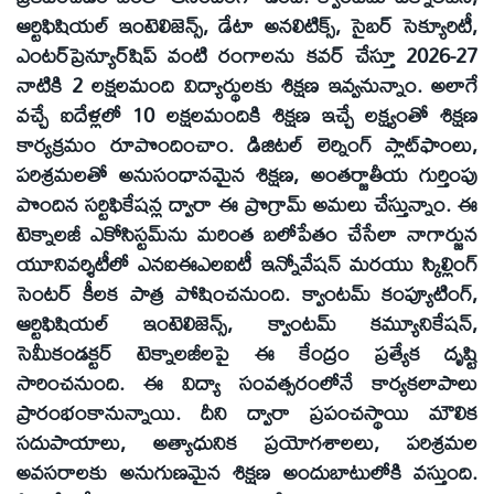
ఆర్టిఫిషియల్ ఇంటెలిజెన్స్, డేటా అనలిటిక్స్, సైబర్ సెక్యూరిటీ,
ఎంటర్‌ప్రెన్యూర్‌షిప్ వంటి రంగాలను కవర్ చేస్తూ 2026-27
నాటికి 2 లక్షలమంది విద్యార్థులకు శిక్షణ ఇవ్వనున్నాం. అలాగే
వచ్చే ఐదేళ్లలో 10 లక్షలమందికి శిక్షణ ఇచ్చే లక్ష్యంతో శిక్షణ
కార్యక్రమం రూపొందించాం. డిజిటల్ లెర్నింగ్ ప్లాట్‌ఫాంలు,
పరిశ్రమలతో అనుసంధానమైన శిక్షణ, అంతర్జాతీయ గుర్తింపు
పొందిన సర్టిఫికేషన్ల ద్వారా ఈ ప్రొగ్రామ్ అమలు చేస్తున్నాం. ఈ
టెక్నాలజీ ఎకోసిస్టమ్‌ను మరింత బలోపేతం చేసేలా నాగార్జున
యూనివర్శిటీలో ఎనఐఈఎలఐటీ ఇన్నోవేషన్ మరయు స్కిల్లింగ్
సెంటర్ కీలక పాత్ర పోషించనుంది. క్వాంటమ్ కంప్యూటింగ్,
ఆర్టిఫిషియల్ ఇంటెలిజెన్స్, క్వాంటమ్ కమ్యూనికేషన్,
సెమీకండక్టర్ టెక్నాలజీలపై ఈ కేంద్రం ప్రత్యేక దృష్టి
సారించనుంది. ఈ విద్యా సంవత్సరంలోనే కార్యకలాపాలు
ప్రారంభంకానున్నాయి. దీని ద్వారా ప్రపంచస్థాయి మౌలిక
సదుపాయాలు, అత్యాధునిక ప్రయోగశాలలు, పరిశ్రమల
అవసరాలకు అనుగుణమైన శిక్షణ అందుబాటులోకి వస్తుంది.