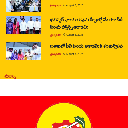
చైతన్యరధం
@
August 6, 2026
భవిష్యత్ ఛాంపియన్లను తీర్చిదిద్దే వేదికగా పీవీ
సింధు స్పోర్ట్స్ అకాడమీ
చైతన్యరధం
@
August 6, 2026
విశాఖలో పీవీ సింధు అకాడమీకి శంకుస్థాపన
చైతన్యరధం
@
August 6, 2026
మరిన్ని