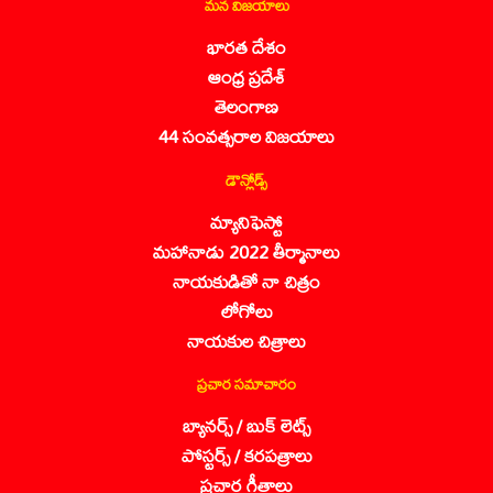
మన విజయాలు
భారత దేశం
ఆంధ్ర ప్రదేశ్
తెలంగాణ
44 సంవత్సరాల విజయాలు
డౌన్లోడ్స్
మ్యానిఫెస్టో
మహానాడు 2022 తీర్మానాలు
నాయకుడితో నా చిత్రం
లోగోలు
నాయకుల చిత్రాలు
ప్రచార సమాచారం
బ్యానర్స్ / బుక్ లెట్స్
పోస్టర్స్ / కరపత్రాలు
ప్రచార గీతాలు