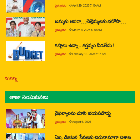
చైతన్యరధం
@
April 29, 2026 7:10 AM
అమ్మకు ఆసరా…చెల్లెమ్మలకు భరోసా…
చైతన్యరధం
@
March 8, 2026 6:30 AM
కష్టాలు ఉన్నా.. కర్తవ్యం వీడలేదు!
చైతన్యరధం
@
February 18, 2026 6:15 AM
మరిన్ని
తాజా సంఘటనలు
వైఫల్యాలను చూసి భయపడొద్దు
చైతన్యరధం
@
August 6, 2026
ఏఐ, డిజిటల్ సేవలకు చిరునామాగా విశాఖ