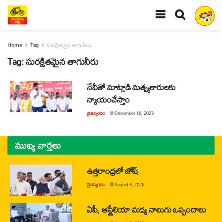
Home
Tag
సురక్షితమైన తాగునీరు
Tag:
సురక్షితమైన తాగునీరు
నేవీతో మాట్లాడి మత్స్యకారులకు
న్యాయంచేస్తాం
చైతన్యరధం
@
December 16, 2023
ముఖ్య వార్తలు
ఉత్తరాంధ్రలో జోష్
చైతన్యరధం
@
August 3, 2026
ఏపీ, ఆస్ట్రేలియా మధ్య నాలుగు ఒప్పందాలు