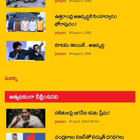
చైతన్యరధం
@
August 3, 2026
ఉత్తరాంధ్ర అభివృద్ధికి సింహద్వారం
భోగాపురం!
చైతన్యరధం
@
August 2, 2026
కూటమి కలయికే.. అభివృద్ధి
చైతన్యరధం
@
August 2, 2026
మరిన్ని
అత్యధికంగా వీక్షించినవి
దళితులపై జగన్‌ది కపట ప్రేమ!
చైతన్యరధం
@
July 9, 2026 6:00 AM
చంద్రబాబు విజన్‌తో విద్యుత్ ధగధగలు