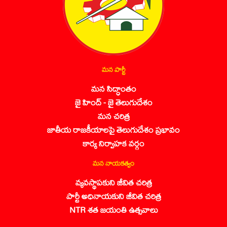
మన పార్టీ
మన సిద్ధాంతం
జై హింద్ - జై తెలుగుదేశం
మన చరిత్ర
జాతీయ రాజకీయాలపై తెలుగుదేశం ప్రభావం
కార్య నిర్వాహక వర్గం
మన నాయకత్వం
వ్యవస్థాపకుని జీవిత చరిత్ర
పార్టీ అధినాయకుని జీవిత చరిత్ర
NTR శత జయంతి ఉత్సవాలు