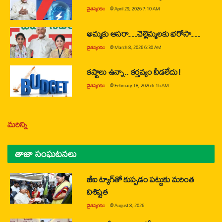
చైతన్యరధం
@
April 29, 2026 7:10 AM
అమ్మకు ఆసరా…చెల్లెమ్మలకు భరోసా…
చైతన్యరధం
@
March 8, 2026 6:30 AM
కష్టాలు ఉన్నా.. కర్తవ్యం వీడలేదు!
చైతన్యరధం
@
February 18, 2026 6:15 AM
మరిన్ని
తాజా సంఘటనలు
జీఐ ట్యాగ్‌తో కుప్పడం పట్టుకు మరింత
విశిష్టత
చైతన్యరధం
@
August 8, 2026