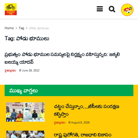
Home
Tag
పోడు భూములు
Tag:
పోడు భూములు
ప్రభుత్వం పోడు భూముల సమస్యలపై నిర్లక్ష్యం వహిస్తున్నది: జక్కలి
ఐలయ్య యాదవ్‌
చైతన్యరధం
@
June 28, 2022
ముఖ్య వార్తలు
చట్టం చేస్తున్నాం…బీసీలకు సంరక్షణ
కల్పిస్తాం
చైతన్యరధం
@
August 8, 2026
రాష్ట్ర పురోగతి, రాజధాని వికాసం