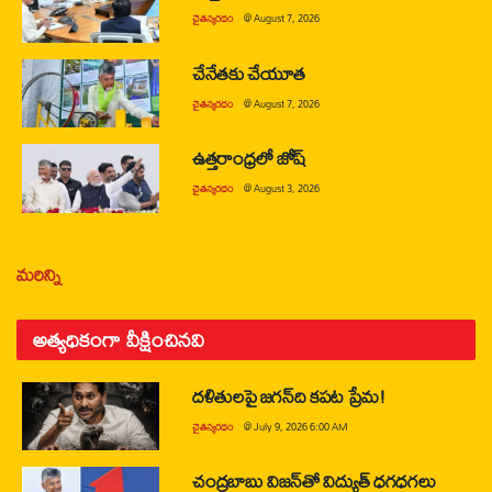
చైతన్యరధం
@
August 7, 2026
చేనేతకు చేయూత
చైతన్యరధం
@
August 7, 2026
ఉత్తరాంధ్రలో జోష్
చైతన్యరధం
@
August 3, 2026
మరిన్ని
అత్యధికంగా వీక్షించినవి
దళితులపై జగన్‌ది కపట ప్రేమ!
చైతన్యరధం
@
July 9, 2026 6:00 AM
చంద్రబాబు విజన్‌తో విద్యుత్ ధగధగలు