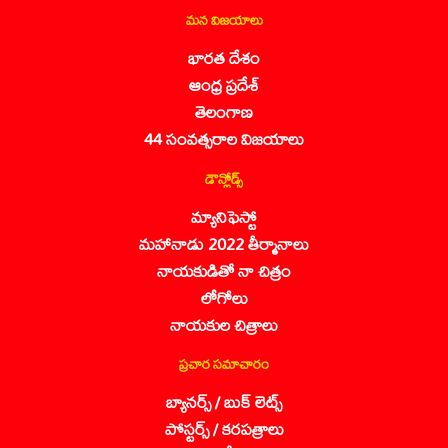
మన విజయాలు
భారత దేశం
ఆంధ్ర ప్రదేశ్
తెలంగాణ
44 సంవత్సరాల విజయాలు
డౌన్లోడ్స్
మ్యానిఫెస్టో
మహానాడు 2022 తీర్మానాలు
నాయకుడితో నా చిత్రం
లోగోలు
నాయకుల చిత్రాలు
ప్రచార సమాచారం
బ్యానర్స్ / బుక్ లెట్స్
పోస్టర్స్ / కరపత్రాలు