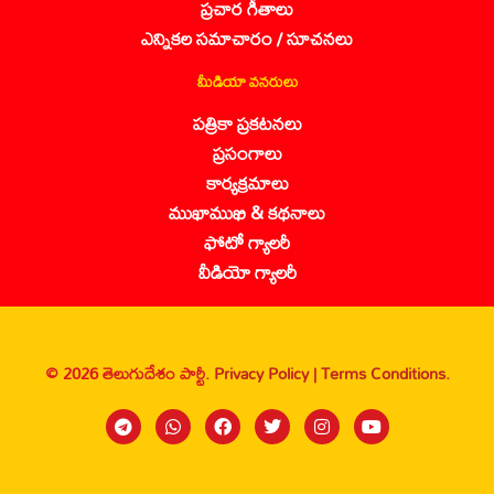
ప్రచార గీతాలు
ఎన్నికల సమాచారం / సూచనలు
మీడియా వనరులు
పత్రికా ప్రకటనలు
ప్రసంగాలు
కార్యక్రమాలు
ముఖాముఖి & కథనాలు
ఫోటో గ్యాలరీ
వీడియో గ్యాలరీ
© 2026 తెలుగుదేశం పార్టీ.
Privacy Policy |
Terms Conditions.
Sanbrains