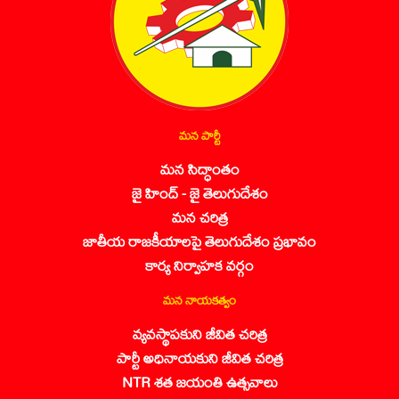
మన పార్టీ
మన సిద్ధాంతం
జై హింద్ - జై తెలుగుదేశం
మన చరిత్ర
జాతీయ రాజకీయాలపై తెలుగుదేశం ప్రభావం
కార్య నిర్వాహక వర్గం
మన నాయకత్వం
వ్యవస్థాపకుని జీవిత చరిత్ర
పార్టీ అధినాయకుని జీవిత చరిత్ర
NTR శత జయంతి ఉత్సవాలు