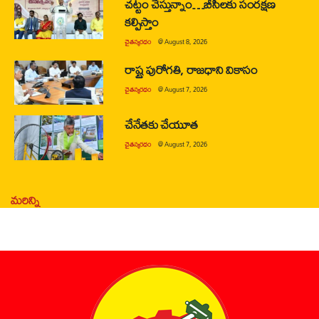
చట్టం చేస్తున్నాం…బీసీలకు సంరక్షణ
కల్పిస్తాం
చైతన్యరధం
@
August 8, 2026
రాష్ట్ర పురోగతి, రాజధాని వికాసం
చైతన్యరధం
@
August 7, 2026
చేనేతకు చేయూత
చైతన్యరధం
@
August 7, 2026
మరిన్ని